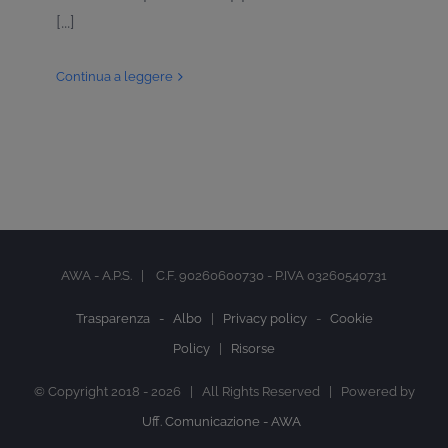
[...]
Continua a leggere
AWA - A.P.S. | C.F. 90260600730 - P.IVA 03260540731
Trasparenza -
Albo
|
Privacy policy
-
Cookie
Policy
|
Risorse
© Copyright 2018 -
2026 | All Rights Reserved | Powered by
Uff. Comunicazione - AWA