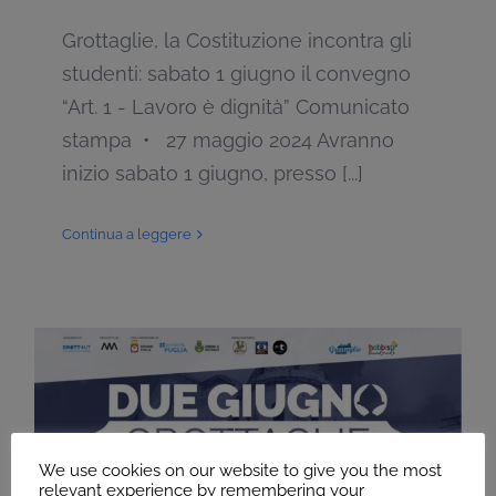
Grottaglie, la Costituzione incontra gli
studenti: sabato 1 giugno il convegno
“Art. 1 - Lavoro è dignità” Comunicato
stampa • 27 maggio 2024 Avranno
inizio sabato 1 giugno, presso [...]
Continua a leggere
We use cookies on our website to give you the most
relevant experience by remembering your