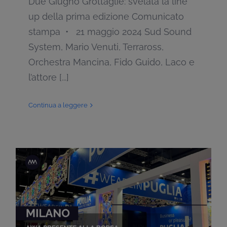
Due Giugno Grottaglie: svelata la line
up della prima edizione Comunicato
stampa • 21 maggio 2024 Sud Sound
System, Mario Venuti, Terraross,
Orchestra Mancina, Fido Guido, Laco e
l’attore [...]
Continua a leggere