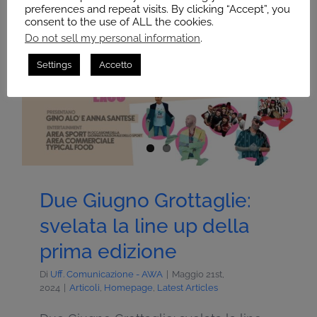
preferences and repeat visits. By clicking “Accept”, you
consent to the use of ALL the cookies.
Do not sell my personal information
.
Settings
Accetto
Due Giugno Grottaglie:
svelata la line up della
prima edizione
Di
Uff. Comunicazione - AWA
|
Maggio 21st,
2024
|
Articoli
,
Homepage
,
Latest Articles