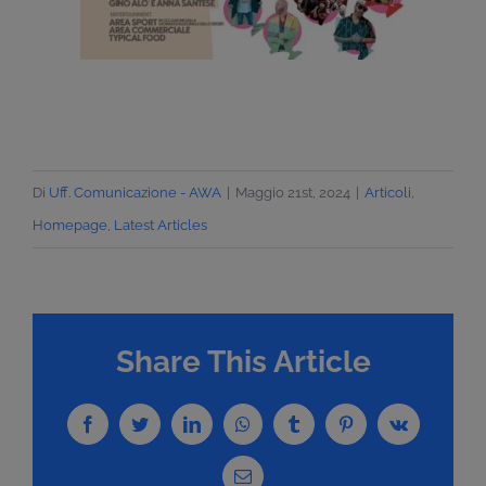
Di
Uff. Comunicazione - AWA
|
Maggio 21st, 2024
|
Articoli
,
Homepage
,
Latest Articles
Share This Article
Facebook
Twitter
LinkedIn
WhatsApp
Tumblr
Pinterest
Vk
Email