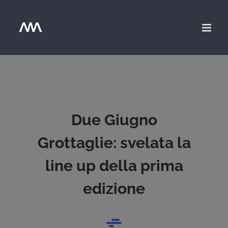
Salta
al
contenuto
Due Giugno
Grottaglie: svelata la
line up della prima
edizione