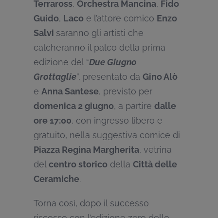
Terraross
,
Orchestra Mancina
,
Fido
Guido
,
Laco
e l’attore comico
Enzo
Salvi
saranno gli artisti che
calcheranno il palco della prima
edizione del “
Due Giugno
Grottaglie
”, presentato da
Gino Alò
e
Anna Santese
, previsto per
domenica 2 giugno
, a partire
dalle
ore 17:00
, con ingresso libero e
gratuito, nella suggestiva cornice di
Piazza Regina Margherita
, vetrina
del
centro storico
della
Città delle
Ceramiche
.
Torna così, dopo il successo
riscosso con l’edizione zero dello