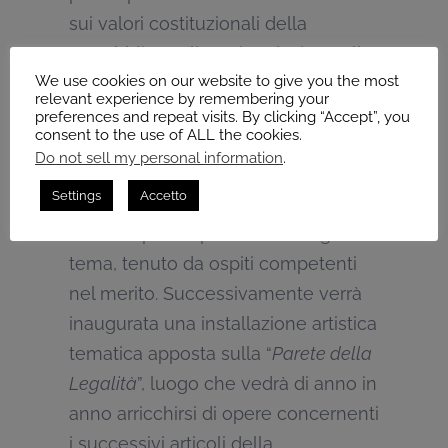
sui valori costituzionali della
Repubblica Italiana, in relazione alla
We use cookies on our website to give you the most
società moderna e contemporanea,
relevant experience by remembering your
mediante il coinvolgimento di
preferences and repeat visits. By clicking “Accept”, you
consent to the use of ALL the cookies.
diverse fasce d’età della
Do not sell my personal information
.
cittadinanza. Gli studenti delle
Settings
Accetto
scuole superiori di secondo grado
saranno partecipi di un convegno in
tema, tenuto da ospiti competenti
nel merito. Successivamente verrà
inaugurata una installazione artistica
tematica apposta sulla “
Parete della
Legalità
”, luogo che vedrà di anno in
anno arricchirsi di opere concernenti
i successivi articoli della