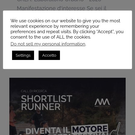
Manifestazione d'interesse Se sei il
rappresentante di un organizzazione
We use cookies on our website to give you the most
e/o un artista e hai bisogno di uno
relevant experience by remembering your
preferences and repeat visits. By clicking “Accept”, you
spazio all'interno di un [...]
consent to the use of ALL the cookies.
Do not sell my personal information
.
Continua a leggere
Settings
Accetto