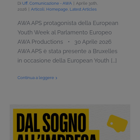
Di
Uff. Comunicazione - AWA
|
Aprile 30th,
2026
|
Articoli
,
Homepage
,
Latest Articles
AWA APS protagonista della European
Youth Week al Parlamento Europeo
AWA Productions • 30 Aprile 2026
AWA APS è stata presente a Bruxelles
in occasione della European Youth [...]
Continua a leggere