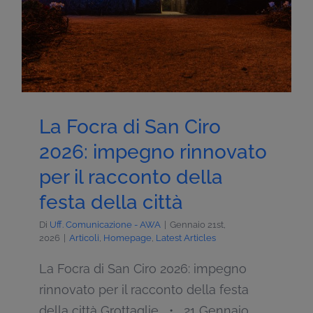
La Focra di San Ciro
2026: impegno rinnovato
per il racconto della
festa della città
Di
Uff. Comunicazione - AWA
|
Gennaio 21st,
2026
|
Articoli
,
Homepage
,
Latest Articles
La Focra di San Ciro 2026: impegno
rinnovato per il racconto della festa
della città Grottaglie • 21 Gennaio