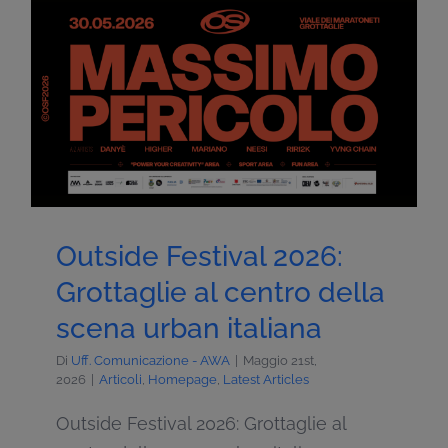
Outside Festival 2026:
Grottaglie al centro della
scena urban italiana
Di
Uff. Comunicazione - AWA
|
Maggio 21st,
2026
|
Articoli
,
Homepage
,
Latest Articles
Outside Festival 2026: Grottaglie al