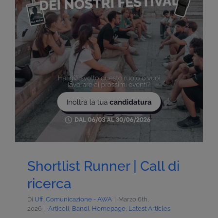
Shortlist Runner | Call di
ricerca
Di
Uff. Comunicazione - AWA
|
Marzo 6th,
2026
|
Articoli
,
Bandi
,
Homepage
,
Latest Articles