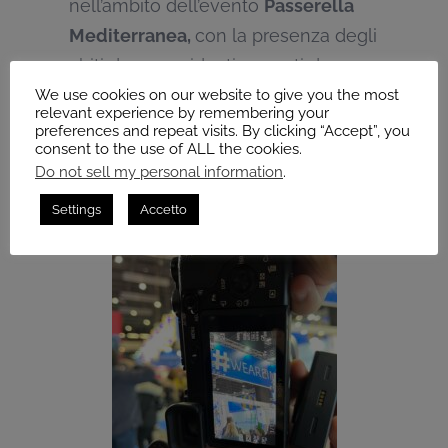
nell’ambito dell’evento
Passerella
Mediterranea,
con la presenza degli
abiti da sposa ideati e curati da
Carmela Comes
, di cui il
Comune di
We use cookies on our website to give you the most
relevant experience by remembering your
Grottaglie
è capofila insieme ai
preferences and repeat visits. By clicking “Accept”, you
consent to the use of ALL the cookies.
comuni di
Terlizzi
,
Porto
Do not sell my personal information
.
Cesareo
e
Manduria
.
Settings
Accetto