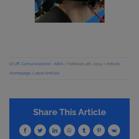
Di
Uff. Comunicazione - AWA
|
Febbraio 4th, 2024
|
Articoli
,
Homepage
,
Latest Articles
Share This Article
Facebook
Twitter
LinkedIn
WhatsApp
Tumblr
Pinterest
Vk