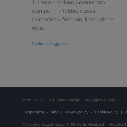
Turismo di Milano Comunicato
stampa • 7 febbraio 2024
Domenica 4 febbraio, il Padiglione
della [...]
Continua a leggere
AWA - A.P.S. | C.F. 90260600730 - P.IVA 03260540731
Trasparenza -
Albo
|
Privacy policy
-
Cookie Policy
|
R
© Copyright 2018 -
2026 | All Rights Reserved | Powered