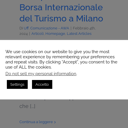
Borsa Internazionale
del Turismo a Milano
Di
Uff. Comunicazione - AWA
|
Febbraio 4th,
2024
|
Articoli
,
Homepage
,
Latest Articles
AWA presente alla Borsa
We use cookies on our website to give you the most
Internazionale del Turismo a Milano
relevant experience by remembering your preferences
and repeat visits. By clicking “Accept”, you consent to the
Comunicato stampa • 4 febbraio
use of ALL the cookies.
2024 Milano - AWA presente come
Do not sell my personal information
.
media production unit alla Borsa
Settings
Accetto
Internazionale del Turismo (BIT) di
Milano, importante appuntamento
che [...]
Continua a leggere