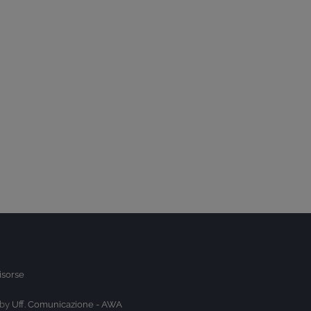
isorse
 by
Uff. Comunicazione - AWA