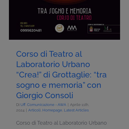
Corso di Teatro al
Laboratorio Urbano
“Crea!” di Grottaglie: “tra
sogno e memoria” con
Giorgio Consoli
Di
Uff. Comunicazione - AWA
|
Aprile 11th,
2024
|
Articoli
,
Homepage
,
Latest Articles
Corso di Teatro al Laboratorio Urbano