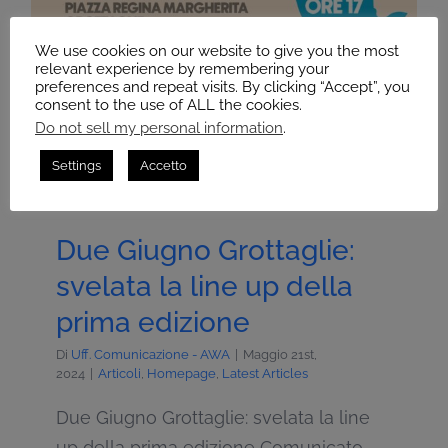
We use cookies on our website to give you the most
relevant experience by remembering your
preferences and repeat visits. By clicking “Accept”, you
consent to the use of ALL the cookies.
Do not sell my personal information
.
Settings
Accetto
Due Giugno Grottaglie:
svelata la line up della
prima edizione
Di
Uff. Comunicazione - AWA
|
Maggio 21st,
2024
|
Articoli
,
Homepage
,
Latest Articles
Due Giugno Grottaglie: svelata la line
up della prima edizione Comunicato