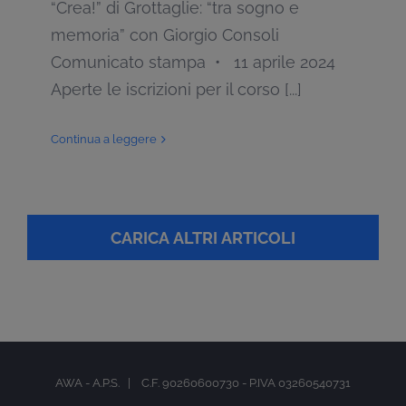
“Crea!” di Grottaglie: “tra sogno e
memoria” con Giorgio Consoli
Comunicato stampa • 11 aprile 2024
Aperte le iscrizioni per il corso [...]
Continua a leggere
CARICA ALTRI ARTICOLI
AWA - A.P.S. | C.F. 90260600730 - P.IVA 03260540731