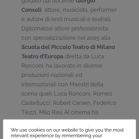
guidato dal docente
Giorgio
Consoli
, attore, musicista, performer
e autore di testi musicali e teatrali.
Diplomatosi attore professionista
con specializzazione nel 2005 alla
Scuola del Piccolo Teatro di Milano
Teatro d’Europa
diretta da Luca
Ronconi, ha lavorato in diverse
produzioni nazionali ed
internazionali con Maestri della
scena quali: Luca Ronconi, Romeo
Castellucci, Robert Carsen, Federico
Tiezzi, Milo Rau. Al cinema ha
lavorato con registi quali Guido
We use cookies on our website to give you the most
Chiesa, Carlos Solito, Nico Cirasola,
relevant experience by remembering your