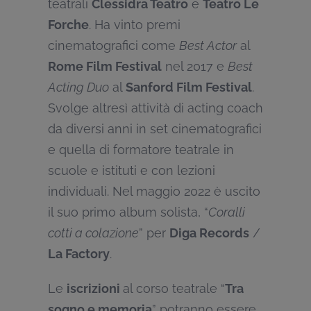
teatrali
Clessidra Teatro
e
Teatro Le
Forche
. Ha vinto premi
cinematografici come
Best Actor
al
Rome Film Festival
nel 2017 e
Best
Acting Duo
al
Sanford Film Festival
.
Svolge altresì attività di acting coach
da diversi anni in set cinematografici
e quella di formatore teatrale in
scuole e istituti e con lezioni
individuali. Nel maggio 2022 è uscito
il suo primo album solista, “
Coralli
cotti a colazione
” per
Diga Records
/
La Factory
.
Le
iscrizioni
al corso teatrale “
Tra
sogno e memoria
” potranno essere