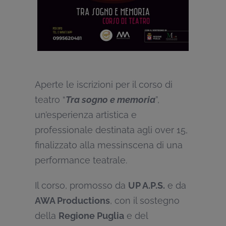
Aperte le iscrizioni per il corso di
teatro “
Tra sogno e memoria
”,
un’esperienza artistica e
professionale destinata agli over 15,
finalizzato alla messinscena di una
performance teatrale.
Il corso, promosso da
UP A.P.S.
e da
AWA Productions
, con il sostegno
della
Regione Puglia
e del