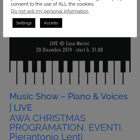
consent to the use of ALL the cookies.
Do not sell my personal information
.
Settings
Accetto
Music Show – Piano & Voices
| LIVE
AWA CHRISTMAS
PROGRAMATION
,
EVENTI
,
Pierantonio Lenti