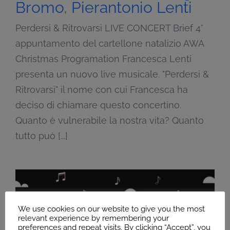
Bromo
,
Pierantonio Lenti
Perdersi & Ritrovarsi LIVE CONCERT Brief 4°
appuntamento del cartellone natalizio AWA
Christmas Programation Francesca Lenti
presenta un nuovo live musicale. "Perdersi &
Ritrovarsi" il nome con cui Francesca ha
deciso di chiamare questo concertino.
Quanto è vulnerabile la nostra vita? Quanto
tutto può [...]
We use cookies on our website to give you the most
relevant experience by remembering your
preferences and repeat visits. By clicking “Accept”, you