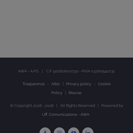
AWA - A.P.S. | C.F. 90260600730 - P.IVA 03260540731
Trasparenza -
Albo
|
Privacy policy
-
Cookie
Policy
|
Risorse
© Copyright 2018 -
2026 | All Rights Reserved | Powered by
Uff. Comunicazione - AWA