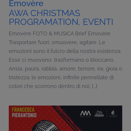
Emovère
AWA CHRISTMAS
PROGRAMATION
,
EVENTI
Emovère FOTO & MUSICA Brief Emovère
Trasportare fuori, smuovere, agitare. Le
emozioni sono il fulcro della nostra esistenza.
Esse ci muovono, trasformano o bloccano.
Ansia, paura, rabbia, amore, terrore, ira, gioia o
tristezza: le emozioni, infinite pennellate di
colori che scorrono dentro di noi. [...]