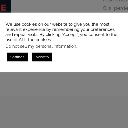
Ci si perde
in musiche
We use cookies on our website to give you the most
relevant experience by remembering your preferences
Una scalet
and repeat visits. By clicking “Accept”, you consent to the
panorama 
use of ALL the cookies.
Do not sell my personal information
.
Francesca
Settings
Accetto
pianofort