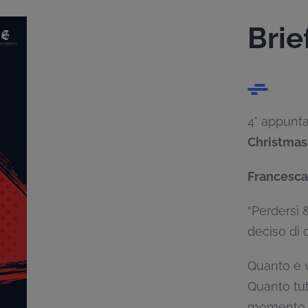
Brie
4° appunta
Christmas
Francesca
“Perdersi 
deciso di 
Quanto è v
Quanto tu
momento al