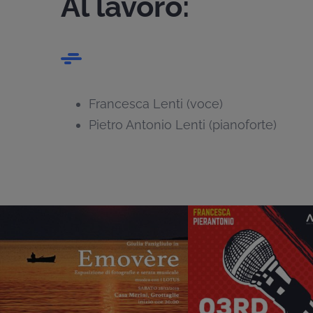
Al lavoro:
Francesca Lenti (voce)
Pietro Antonio Lenti (pianoforte)