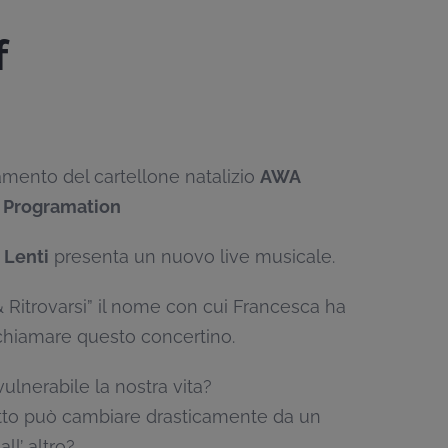
f
mento del cartellone natalizio
AWA
 Programation
 Lenti
presenta un nuovo live musicale.
& Ritrovarsi” il nome con cui Francesca ha
chiamare questo concertino.
ulnerabile la nostra vita?
tto può cambiare drasticamente da un
l’ altro?