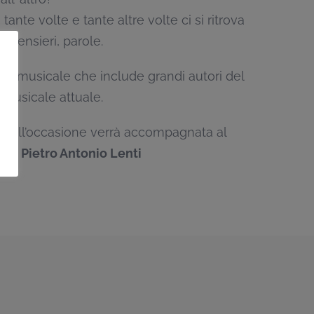
 tante volte e tante altre volte ci si ritrova
, pensieri, parole.
ta musicale che include grandi autori del
musicale attuale.
 nell’occasione verrà accompagnata al
e da
Pietro Antonio Lenti