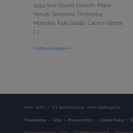
2024 Sud Sound System, Mario
Venuti, Terraross, Orchestra
Mancina, Fido Guido, Laco e l’attore
[...]
Continua a leggere
AWA - A.P.S. | C.F. 90260600730 - P.IVA 03260540731
Trasparenza -
Albo
|
Privacy policy
-
Cookie Policy
|
R
© Copyright 2018 -
2026 | All Rights Reserved | Powered