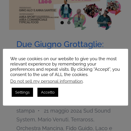
Due Giugno Grottaglie:
svelata la line up della
We use cookies on our website to give you the most
prima edizione
relevant experience by remembering your
preferences and repeat visits. By clicking “Accept”, you
consent to the use of ALL the cookies.
Di
Uff. Comunicazione - AWA
|
Maggio 21st,
2024
|
Articoli
,
Homepage
,
Latest Articles
Do not sell my personal information
.
Settings
Accetto
Due Giugno Grottaglie: svelata la line
up della prima edizione Comunicato
stampa • 21 maggio 2024 Sud Sound
System, Mario Venuti, Terraross,
Orchestra Mancina, Fido Guido, Laco e