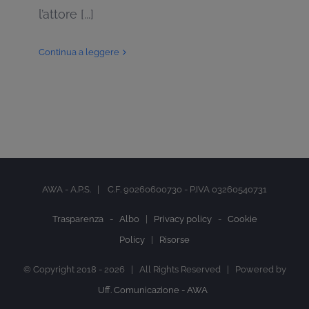
l’attore [...]
Continua a leggere
AWA - A.P.S. | C.F. 90260600730 - P.IVA 03260540731
Trasparenza -
Albo
|
Privacy policy
-
Cookie
Policy
|
Risorse
© Copyright 2018 -
2026 | All Rights Reserved | Powered by
Uff. Comunicazione - AWA