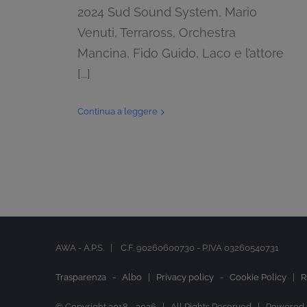
2024 Sud Sound System, Mario
Venuti, Terraross, Orchestra
Mancina, Fido Guido, Laco e l’attore
[...]
Continua a leggere
AWA - A.P.S. | C.F. 90260600730 - P.IVA 03260540731
Trasparenza -
Albo
|
Privacy policy
-
Cookie Policy
|
R
© Copyright 2018 -
2026 | All Rights Reserved | Powered