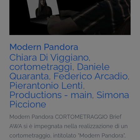
Modern Pandora
Chiara Di Viggiano
,
cortometraggi
,
Daniele
Quaranta
,
Federico Arcadio
,
Pierantonio Lenti
,
Productions - main
,
Simona
Piccione
Modern Pandora CORTOMETRAGGIO Brief
AWA si è impegnata nella realizzazione di un
cortometraggio, intitolato "Modern Pandora",