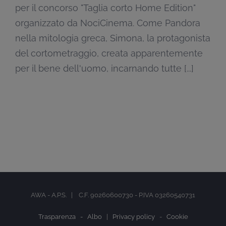
per il concorso "Taglia corto Home Edition"
organizzato da NociCinema. Come Pandora
nella mitologia greca, Simona, la protagonista
del cortometraggio, creata apparentemente
per il bene dell'uomo, incarnando tutte [...]
AWA - A.P.S. | C.F. 90260600730 - P.IVA 03260540731
Trasparenza -
Albo
|
Privacy policy
-
Cookie