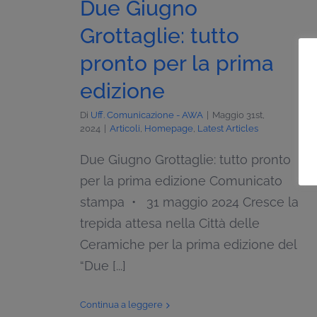
Due Giugno
Grottaglie: tutto
pronto per la prima
edizione
Di
Uff. Comunicazione - AWA
|
Maggio 31st,
2024
|
Articoli
,
Homepage
,
Latest Articles
Due Giugno Grottaglie: tutto pronto
per la prima edizione Comunicato
stampa • 31 maggio 2024 Cresce la
trepida attesa nella Città delle
Ceramiche per la prima edizione del
“Due [...]
Continua a leggere