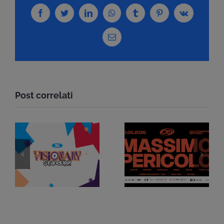
Facebook
Twitter
LinkedIn
WhatsApp
Tumblr
Pinterest
Vk
Email
Post correlati