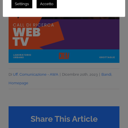
Settings
Accetto
Di
Uff. Comunicazione - AWA
|
Dicembre 20th, 2023
|
Bandi
,
Homepage
Share This Article