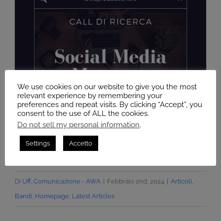
We use cookies on our website to give you the most
relevant experience by remembering your
preferences and repeat visits. By clicking “Accept”, you
consent to the use of ALL the cookies.
Do not sell my personal information
.
Settings
Accetto
Di
Uff. Comunicazione - AWA
|
Febbraio 2nd, 2024
|
Articoli
,
Bandi
,
Homepage
,
Latest Articles