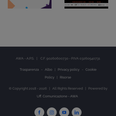
AWA - A.P.S. | C.F. 90260600730 - P.IVA 03260540731
Trasparenza -
Albo
|
Privacy policy
-
Cookie
Policy
|
Risorse
© Copyright 2018 -
2026 | All Rights Reserved | Powered by
Uff. Comunicazione - AWA
Facebook
Instagram
YouTube
LinkedIn