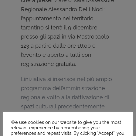
che a presenziare ci sarà l’Assessore
Regionale Alessandro Delli Noci:
l’appuntamento nel territorio
tarantino si terrà il 9 dicembre
presso gli spazi in via Mastropaolo
123 a partire dalle ore 16:00 e
l’evento è aperto a tutti con
registrazione gratuita.
L’iniziativa si inserisce nel più ampio
programma dell’amministrazione
regionale volto alla riattivazione di
spazi culturali precedentemente
inattivi ma soprattutto un momento
We use cookies on our website to give you the most
cruciale di ascolto e confronto,
relevant experience by remembering your
preferences and repeat visits. By clicking “Accept”, you
finalizzato alla raccolta di contributi