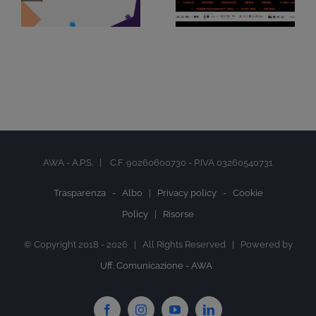
AWA - A.P.S. | C.F. 90260600730 - P.IVA 03260540731
Trasparenza -
Albo
|
Privacy policy
-
Cookie
Policy
|
Risorse
© Copyright 2018 -
2026 | All Rights Reserved | Powered by
Uff. Comunicazione - AWA
Facebook
Instagram
YouTube
LinkedIn