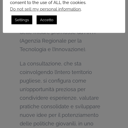
consent to the use of ALL the cookies.
e proposte provenienti dai giovani e
Do not sell my personal information
.
dalle comunità locali. Particolare
Settings
Accetto
attenzione sarà rivolta ai beneficiari
delle misure promosse da ARTI
(Agenzia Regionale per la
Tecnologia e l’Innovazione).
La consultazione, che sta
coinvolgendo l’intero territorio
pugliese, si configura come
un’opportunità preziosa per
condividere esperienze, valutare
pratiche consolidate e sviluppare
nuove idee per il potenziamento
delle politiche giovanili, in uno