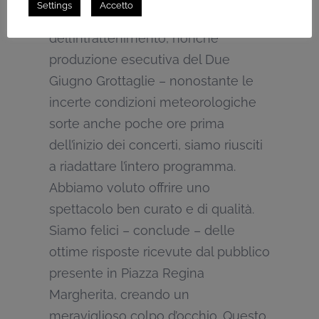
Settings
Accetto
produzioni audio visive e
dell’intrattenimento, nonché
produzione esecutiva del Due
Giugno Grottaglie – nonostante le
incerte condizioni meteorologiche
sorte anche poche ore prima
dell’inizio dei concerti, siamo riusciti
a riadattare l’intero programma.
Abbiamo voluto offrire uno
spettacolo ben curato e di qualità.
Siamo felici – conclude – delle
ottime risposte ricevute dal pubblico
presente in Piazza Regina
Margherita, creando un
meraviglioso colpo d’occhio. Questo