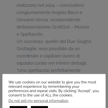
realizzarsi nel 2024 – concludono
congiuntamente Angelo Bacci e
Giovanni Venza, vicepresidente
dell’associazione GrottOut – Musica
e Spettacolo.
Un successo, quello del Due Giugno
Grottaglie, reso possibile da un
coordinato e capillare lavoro di
squadra curato nei minimi dettagli.
“Uno spettacolo perfettamente
riuscito – dichiara Pietro Antonio
We use cookies on our website to give you the most
Lenti, presidente di AWA
relevant experience by remembering your
preferences and repeat visits. By clicking “Accept”, you
Productions, giovane realtà, ma già
consent to the use of ALL the cookies.
ben radicata che dal 2019 opera nel
Do not sell my personal information
.
settore delle